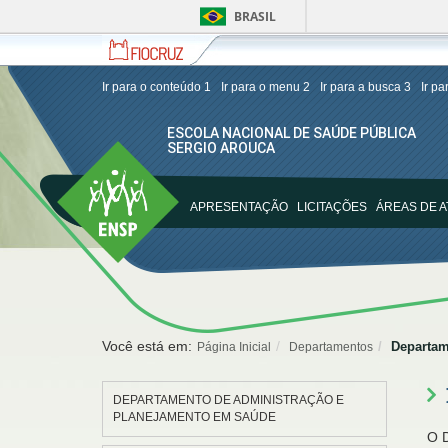
BRASIL
Fiocruz
Fale
Fundação
com
Oswaldo
a
Cruz
Ir para o conteúdo
1
Ir para o menu
2
Ir para a busca
3
Ir p
Fiocruz
ESCOLA NACIONAL DE SAÚDE PÚBLICA
SERGIO AROUCA
ENSP
APRESENTAÇÃO
LICITAÇÕES
ÁREAS DE 
Você está em:
Departam
Página Inicial
Departamentos
DEPARTAMENTO DE ADMINISTRAÇÃO E
PLANEJAMENTO EM SAÚDE
O D