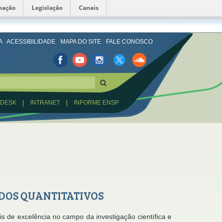
mação
Legislação
Canais
A
ACESSIBILIDADE
MAPA DO SITE
FALE CONOSCO
Facebook
Youtube
Istagran
Twitter
Sound
Cloud
|
|
PDESK
INTRANET
INFORME ENSP
DOS QUANTITATIVOS
s de excelência no campo da investigação científica e