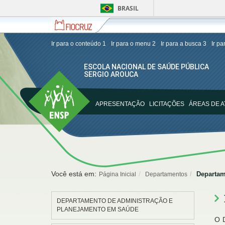
BRASIL
Fiocruz
Fale
Fundação
com
Oswaldo
a
Cruz
Ir para o conteúdo
1
Ir para o menu
2
Ir para a busca
3
Ir p
Fiocruz
ESCOLA NACIONAL DE SAÚDE PÚBLICA
SERGIO AROUCA
ENSP
APRESENTAÇÃO
LICITAÇÕES
ÁREAS DE 
Você está em:
Departam
Página Inicial
Departamentos
DEPARTAMENTO DE ADMINISTRAÇÃO E
PLANEJAMENTO EM SAÚDE
O D