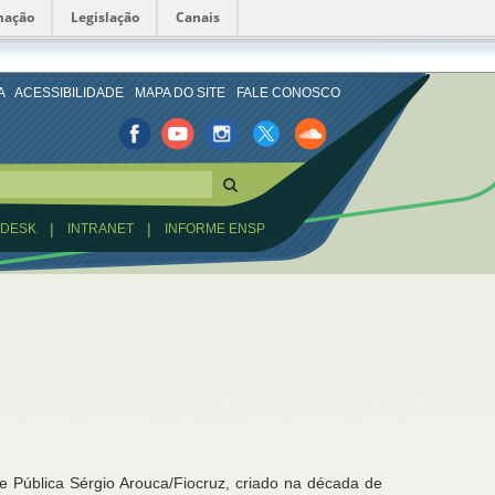
mação
Legislação
Canais
A
ACESSIBILIDADE
MAPA DO SITE
FALE CONOSCO
Facebook
Youtube
Istagran
Twitter
Sound
Cloud
|
|
PDESK
INTRANET
INFORME ENSP
 Pública Sérgio Arouca/Fiocruz, criado na década de