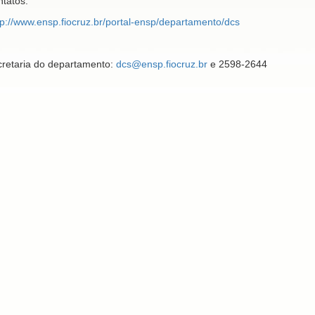
tatos:
tp://www.ensp.fiocruz.br/portal-ensp/departamento/dcs
retaria do departamento:
dcs@ensp.fiocruz.br
e 2598-2644