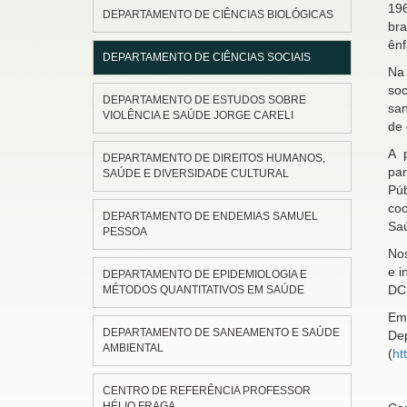
196
DEPARTAMENTO DE CIÊNCIAS BIOLÓGICAS
bra
ênf
DEPARTAMENTO DE CIÊNCIAS SOCIAIS
Na
soc
DEPARTAMENTO DE ESTUDOS SOBRE
san
VIOLÊNCIA E SAÚDE JORGE CARELI
de 
A 
DEPARTAMENTO DE DIREITOS HUMANOS,
pa
SAÚDE E DIVERSIDADE CULTURAL
Pú
coo
DEPARTAMENTO DE ENDEMIAS SAMUEL
Sa
PESSOA
Nos
e i
DEPARTAMENTO DE EPIDEMIOLOGIA E
DCS
MÉTODOS QUANTITATIVOS EM SAÚDE
Em 
DEPARTAMENTO DE SANEAMENTO E SAÚDE
De
AMBIENTAL
(
ht
CENTRO DE REFERÊNCIA PROFESSOR
HÉLIO FRAGA