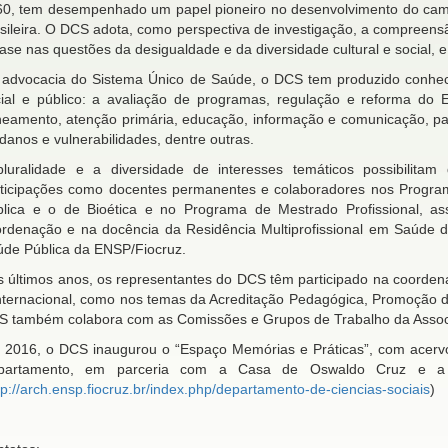
0, tem desempenhado um papel pioneiro no desenvolvimento do camp
sileira. O DCS adota, como perspectiva de investigação, a compreen
ase nas questões da desigualdade e da diversidade cultural e social, e
 advocacia do Sistema Único de Saúde, o DCS tem produzido conhec
ial e público: a avaliação de programas, regulação e reforma do 
eamento, atenção primária, educação, informação e comunicação, part
danos e vulnerabilidades, dentre outras.
pluralidade e a diversidade de interesses temáticos possibilit
rticipações como docentes permanentes e colaboradores nos Progr
blica e o de Bioética e no Programa de Mestrado Profissional, a
rdenação e na docência da Residência Multiprofissional em Saúde 
úde Pública da ENSP/Fiocruz.
 últimos anos, os representantes do DCS têm participado na coorden
nternacional, como nos temas da Acreditação Pedagógica, Promoção da
 também colabora com as Comissões e Grupos de Trabalho da Associ
2016, o DCS inaugurou o “Espaço Memórias e Práticas”, com acervo
partamento, em parceria com a Casa de Oswaldo Cruz e a E
tp://arch.ensp.fiocruz.br/index.php/departamento-de-ciencias-sociais
)