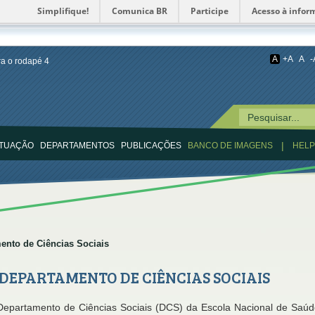
Simplifique!
Comunica BR
Participe
Acesso à infor
A
+A
A
-
ara o rodapé
4
|
ATUAÇÃO
DEPARTAMENTOS
PUBLICAÇÕES
BANCO DE IMAGENS
HEL
ento de Ciências Sociais
DEPARTAMENTO DE CIÊNCIAS SOCIAIS
epartamento de Ciências Sociais (DCS) da Escola Nacional de Saúde