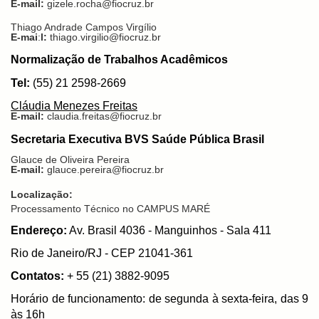
E-mail:
gizele.rocha@fiocruz.br
Thiago Andrade Campos Virgílio
E-mai
:
l:
thiago.virgilio@fiocruz.br
Normalização de Trabalhos Acadêmicos
Tel:
(55) 21 2598-2669
Cláudia Menezes Freitas
E-mail:
claudia.freitas@fiocruz.br
Secretaria Executiva BVS Saúde Pública Brasil
Glauce de Oliveira Pereira
E-mail:
glauce.pereira@fiocruz.br
Localização:
Processamento Técnico no CAMPUS MARÉ
Endereço:
Av. Brasil 4036 - Manguinhos - Sala 411
Rio de Janeiro/RJ - CEP 21041-361
Contatos:
+ 55 (21) 3882-9095
Horário de funcionamento: de segunda à sexta-feira, das 9
às 16h