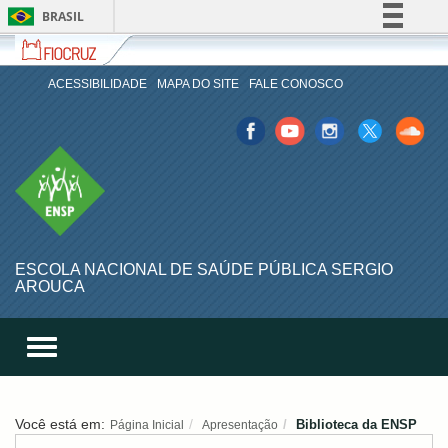
BRASIL
Fiocruz
Fale
Simplifique!
com
Comunica BR
a
ACESSIBILIDADE
MAPA DO SITE
FALE CONOSCO
Fiocruz
Participe
Facebook
Youtube
Istagran
Twitter
Sound
Acesso à informação
Cloud
ENSP
Legislação
Canais
ESCOLA NACIONAL DE SAÚDE PÚBLICA SERGIO
AROUCA
Toggle
menu
menu
menu
navigation
celular
celular
celular
Você está em:
Biblioteca da ENSP
Página Inicial
Apresentação