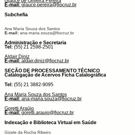
Glauce de Oliveira Pereira
E-mail:
glauce.pereira@fiocruz.br
Subchefia
Ana Maria Souza dos Santos
E-mail:
ana-maria.souza@fiocruz.br
Administração e Secretaria
Tel:
(55) 21 2598-2501
Aldair Diniz
E-mail:
aldair.diniz@fiocruz.br
SEÇÃO DE PROCESSAMENTO TÉCNICO
Catalogação de Acervos Ficha Catalográfica
Tel:
(55) 21 3882-9095
Ana Maria Souza dos Santos
E-mail:
ana-maria.souza@fiocruz.br
Goretti Araújo
E-mail:
goretti.araujo@fiocruz.br
Indexação e Biblioteca Virtual em Saúde
Gizele da Rocha Ribeiro